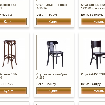
барный BST-
Стул ТОНЭТ — Fameg
Стул барный «BS
61
А-18/14
9739/80», массив
4 590 руб.
Цена: 4 760 руб.
Цена: 4 860 руб.
Купить
Купить
Купить
барный BST-
Стул из массива бука
Стул А-9456 ТО
80
А-165
5 100 руб.
Цена: 5 270 руб.
Цена: 5 440 руб.
Купить
Купить
Купить