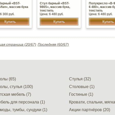
барный «BST-
Стул барный «BST-
Полукресло «В-9
6/fan», массив бука
9865», массив бука,
6 480», массив б
текстиль
текстиль
6 300 руб.
Цена: 6 480 руб.
Цена: 6 480 руб.
Купить
Купить
Купить
ая страница (20/67)
Последняя (60/67)
олы (65)
Стулья (32)
олы, стулья (100)
Столовые (1)
тская мебель (7)
Гостиные (1)
бель для персонала (1)
Кровати, спальни, мягка
моды, тумбы, сундуки (1)
Акции партнёров (20)