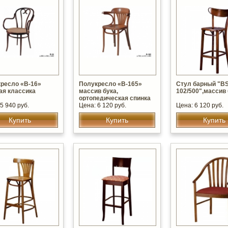
ресло «В-16»
Полукресло «В-165»
Стул барный "BS
ая классика
массив бука,
102/500",массив
ортопедическая спинка
5 940 руб.
Цена: 6 120 руб.
Цена: 6 120 руб.
Купить
Купить
Купить