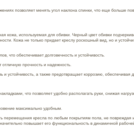
жениях позволяет менять угол наклона спинки, что еще больше по
ная кожа, используемая для обивки. Черный цвет обивки подчеркив
ости. Кожа не только придает креслу роскошный вид, но и устойчива
ов, что обеспечивает долговечность и устойчивость.
т отличную прочность и надежность.
 и устойчивость, а также предотвращает коррозию, обеспечивая д
ладками, что позволяет удобно располагать руки, снижая нагрузк
гновение максимально удобным.
ть перемещения кресла по любым покрытиям пола, не повреждая и
значительно повышает его функциональность в динамичной рабочей