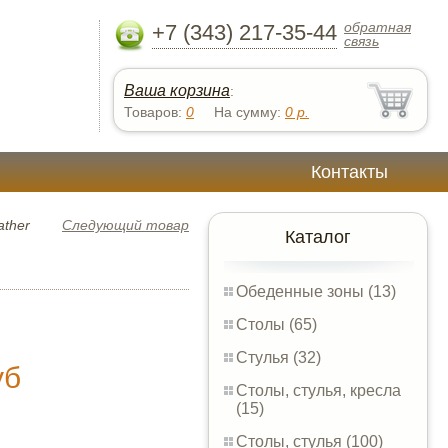
обратная
+7 (343) 217-35-44
связь
Ваша корзина
:
Товаров:
0
На сумму:
0
р.
Контакты
ather
Следующий товар
Каталог
Обеденные зоны (13)
Столы (65)
Стулья (32)
уб
Столы, стулья, кресла
(15)
Столы, стулья (100)