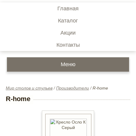
Главная
Каталог
Акции
Контакты
Меню
Мир столов и стульев
/
Производители
/
R-home
R-home