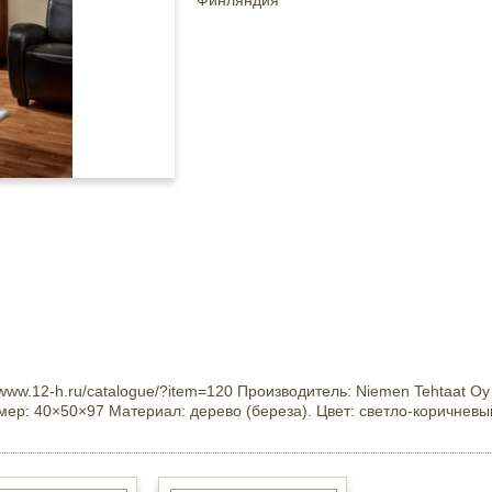
Финляндия
w.12-h.ru/catalogue/?item=120 Производитель: Niemen Tehtaat Oy 
змер: 40×50×97 Материал: дерево (береза). Цвет: светло-коричнев